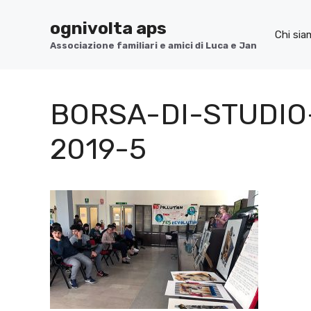
Vai
ognivolta aps
al
Chi si
contenuto
Associazione familiari e amici di Luca e Jan
BORSA-DI-STUDIO
2019-5