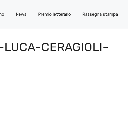
amo
News
Premio letterario
Rassegna stampa
-LUCA-CERAGIOLI-