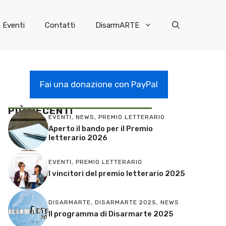
Eventi
Contatti
DisarmARTE
Fai una donazione con PayPal
PIÙ RECENT
I
EVENTI
,
NEWS
,
PREMIO LETTERARIO
Aperto il bando per il Premio
letterario 2026
EVENTI
,
PREMIO LETTERARIO
I vincitori del premio letterario 2025
DISARMARTE
,
DISARMARTE 2025
,
NEWS
Il programma di Disarmarte 2025